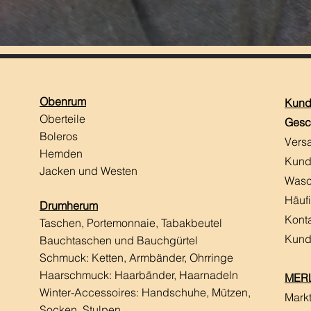
Obenrum
Kund
Oberteile
Gesc
Boleros
Vers
Hemden
Kund
Jacken und Westen
Wasc
Häuf
Drumherum
Kont
Taschen, Portemonnaie, Tabakbeutel
Kund
Bauchtaschen und Bauchgürtel
Schmuck: Ketten, Armbänder, Ohrringe
Haarschmuck:
Haarbänder, Haarnadeln
MERL
Winter-Accessoires: Handschuhe, Mützen,
Mark
Socken, Stulpen,...