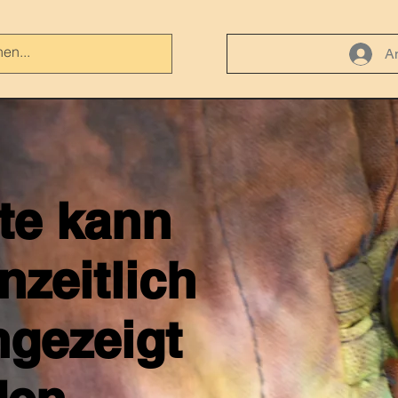
A
ite kann
nzeitlich
ngezeigt