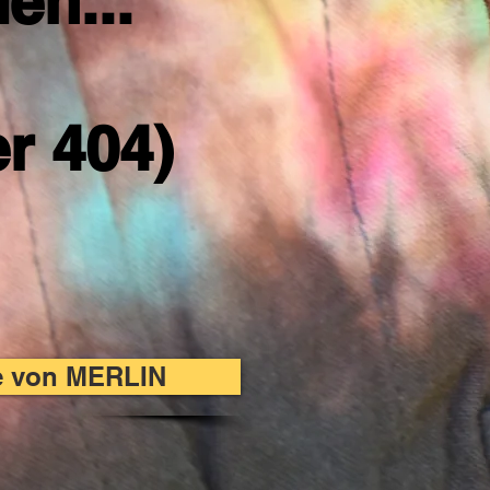
en...
er 404)
te von MERLIN