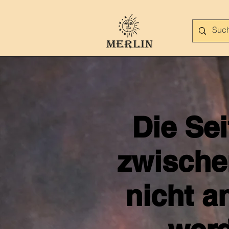
Die Se
zwische
nicht a