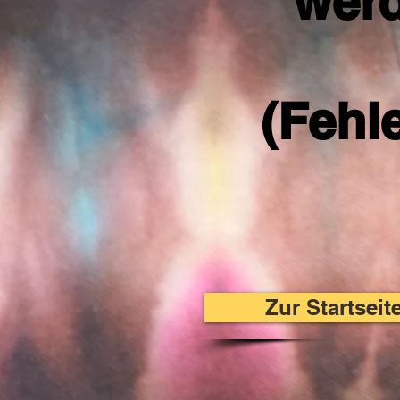
werd
(Fehl
Zur Startsei