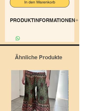
In den Warenkorb
PRODUKTINFORMATIONEN
Das originale Arafat Tuch total
aus weichem Baumwollstoff.
Schmeichelt den Hals sanft
und passt zu jedem coolen
Ähnliche Produkte
Stil.
✨Herstellung: Baumwolle
100%, 💯 aus Indien.