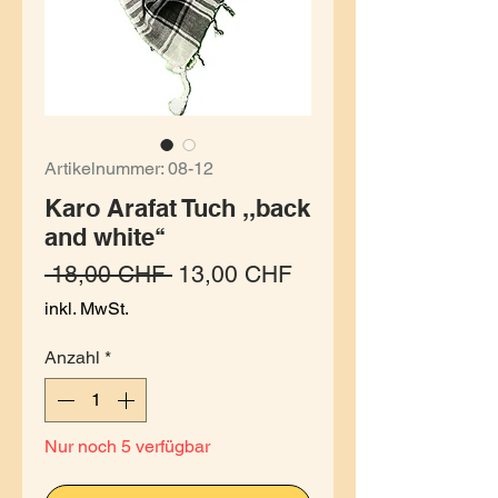
Artikelnummer: 08-12
Karo Arafat Tuch ,,back
and white‘‘
Standardpreis
Sale-Preis
 18,00 CHF 
13,00 CHF
inkl. MwSt.
Anzahl
*
Nur noch 5 verfügbar