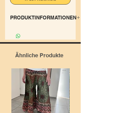
PRODUKTINFORMATIONEN
Das Om schwingt mit und
bringt Dich automatisch in die
Mitte weil es auf dem
angenehm leichtes langarm
Ähnliche Produkte
Shirt bedruckt ist.
Super zum überziehen und
bereit sein für den Tag, die
Meditation mit dem
passenden Outfit.
Herstellung: Leichte
Baumwolle 100%, Thailand.