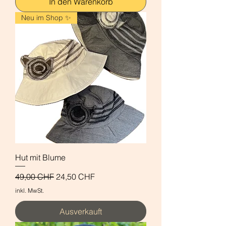
In den Warenkorb
Neu im Shop ✨
Hut mit Blume
Standardpreis
Sale-Preis
49,00 CHF
24,50 CHF
inkl. MwSt.
Ausverkauft