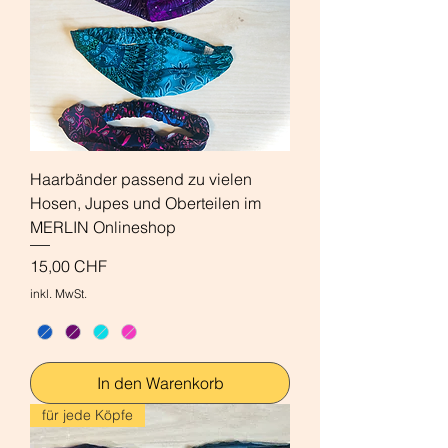
Haarbänder passend zu vielen
Hosen, Jupes und Oberteilen im
MERLIN Onlineshop
Preis
15,00 CHF
inkl. MwSt.
In den Warenkorb
für jede Köpfe