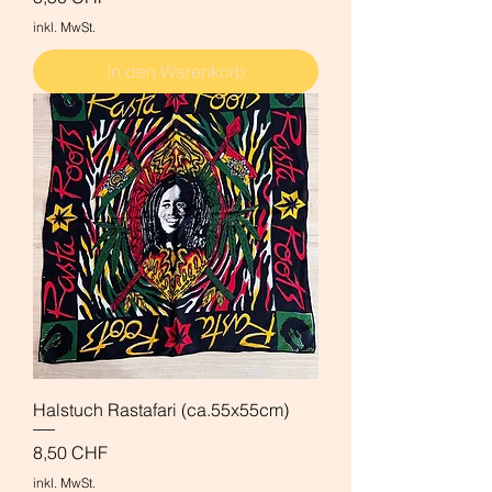
inkl. MwSt.
In den Warenkorb
Halstuch Rastafari (ca.55x55cm)
Preis
8,50 CHF
inkl. MwSt.