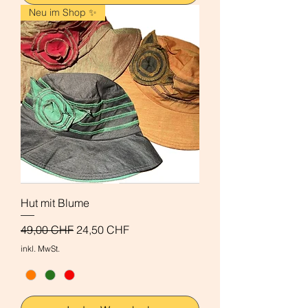
Neu im Shop ✨
Hut mit Blume
Standardpreis
Sale-Preis
49,00 CHF
24,50 CHF
inkl. MwSt.