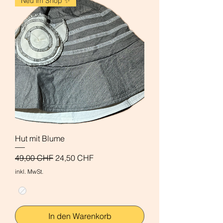
Neu im Shop ✨
Hut mit Blume
Standardpreis
Sale-Preis
49,00 CHF
24,50 CHF
inkl. MwSt.
In den Warenkorb