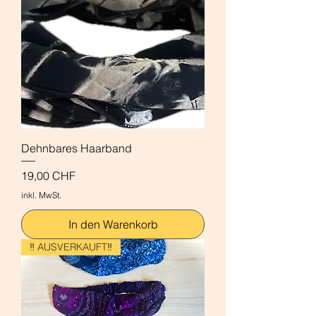
Dehnbares Haarband
Preis
19,00 CHF
inkl. MwSt.
In den Warenkorb
‼️ AUSVERKAUFT‼️