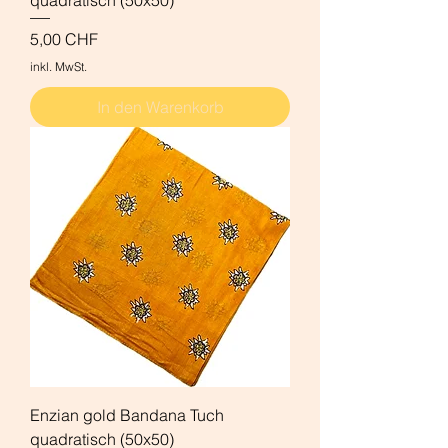
quadratisch (50x50)
Preis
5,00 CHF
inkl. MwSt.
In den Warenkorb
Enzian gold Bandana Tuch
quadratisch (50x50)