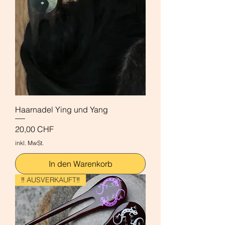
Haarnadel Ying und Yang
Preis
20,00 CHF
inkl. MwSt.
In den Warenkorb
‼️ AUSVERKAUFT‼️