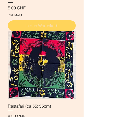
Preis
5,00 CHF
inkl. MwSt.
In den Warenkorb
Rastafari (ca.55x55cm)
Preis
8,50 CHF