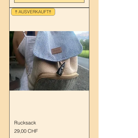
‼️ AUSVERKAUFT‼️
Rucksack
Preis
29,00 CHF