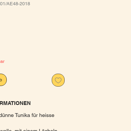
3-01/AE48-2018
is
bar
b
RMATIONEN
ünne Tunika für heisse
lle, mit einem Lächeln