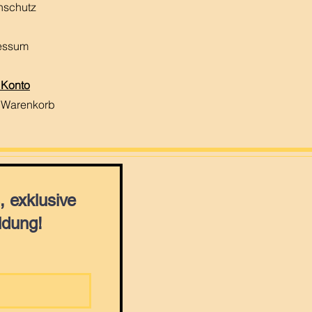
nschutz
essum
 Konto
 Warenkorb
 exklusive
ldung!