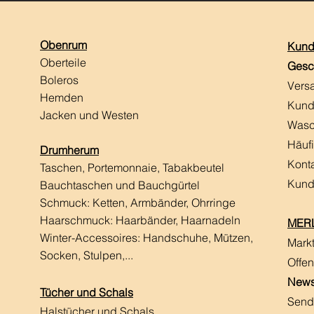
Obenrum
Kund
Oberteile
Gesc
Boleros
Vers
Hemden
Kund
Jacken und Westen
Wasc
Häuf
Drumherum
Kont
Taschen, Portemonnaie, Tabakbeutel
Kund
Bauchtaschen und Bauchgürtel
Schmuck: Ketten, Armbänder, Ohrringe
Haarschmuck:
Haarbänder, Haarnadeln
MERL
Winter-Accessoires: Handschuhe, Mützen,
Mark
Socken, Stulpen,...
Offen
News
Tücher und Schals
Send
Halstücher und Schals