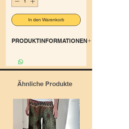
In den Warenkorb
PRODUKTINFORMATIONEN
Dieser blaue Cardigan vereint
traditionelles Handwerk aus
Nepal mit dem klaren,
zeitlosen skandinavischen
Ähnliche Produkte
Stil. Gefertigt aus besonders
weicher, hochwertiger Wolle,
bietet er natürliche Wärme,
ohne zu beschweren.
✨Das Design mit schlichten
Linien und dezenten