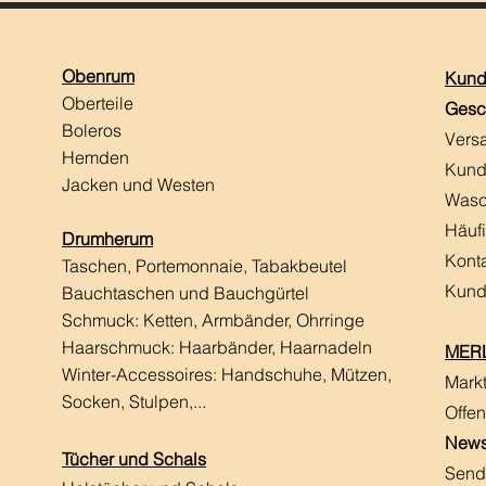
Obenrum
Kund
Oberteile
Gesc
Boleros
Vers
Hemden
Kund
Jacken und Westen
Wasc
Häuf
Drumherum
Kont
Taschen, Portemonnaie, Tabakbeutel
Kund
Bauchtaschen und Bauchgürtel
Schmuck: Ketten, Armbänder, Ohrringe
Haarschmuck:
Haarbänder, Haarnadeln
MERL
Winter-Accessoires: Handschuhe, Mützen,
Mark
Socken, Stulpen,...
Offen
News
Tücher und Schals
Send