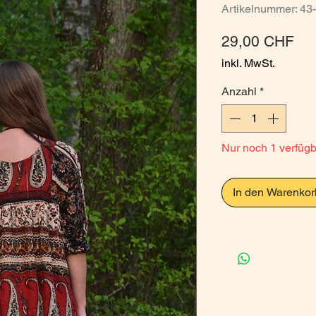
Artikelnummer: 43
Pre
29,00 CHF
inkl. MwSt.
Anzahl
*
Nur noch 1 verfüg
In den Warenkor