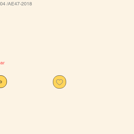
-04 /AE47-2018
is
bar
b