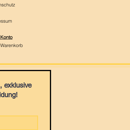
nschutz
essum
 Konto
 Warenkorb
 exklusive
ldung!