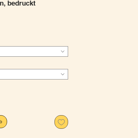
n, bedruckt
is
b