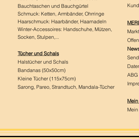
Kund
Bauchtaschen und Bauchgürtel
Schmuck: Ketten, Armbänder, Ohrringe
Haarschmuck:
Haarbänder, Haarnadeln
MERL
Winter-Accessoires: Handschuhe, Mützen,
Mark
Socken, Stulpen,...
Offen
News
Tücher und Schals
Send
Halstücher und Schals
Date
Bandanas (50x50cm)
ABG
Kleine Tücher (115x75cm)
Impr
Sarong, Pareo, Strandtuch,
Mandala-Tücher
Mein
Mein