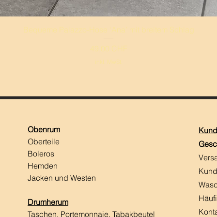
Schnellansicht
Bequeme Palazzo-Hose ‘Ana’ mit breitem Schlag
Preis
49,00 CHF
inkl. MwSt.
Obenrum
Kund
Oberteile
Gesc
Boleros
Vers
Hemden
Kund
Jacken und Westen
Wasc
Häuf
Drumherum
Kont
Taschen, Portemonnaie, Tabakbeutel