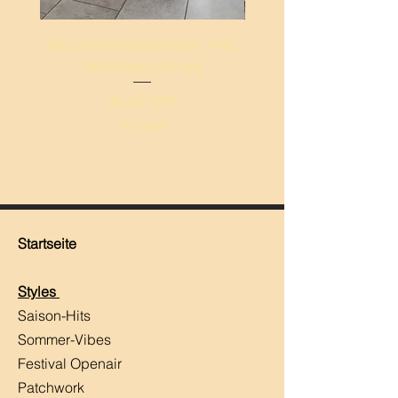
Bequeme Palazzo-Hose ‘Ana’
Leichte Palazzo-Hos
mit breitem Schlag
breitem Schlag ‚Mand
Preis
49,00 CHF
inkl. MwSt.
Startseite
Styles
Saison-Hits
​Sommer-Vibes
Festival Openair
Patchwork