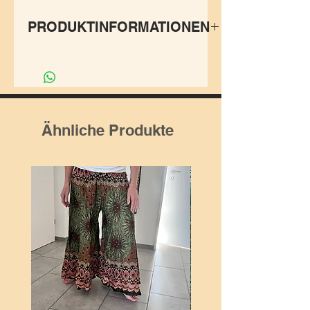
PRODUKTINFORMATIONEN
Der Hüftschmeichler
schmeicheln die Hüften.
Modisch über Hosen,
Leggings, Strümpfe als Mini
Ähnliche Produkte
tragen.
Größe: S-XL, Dieser von
MERLIN passt immer, da er
individuell in der Weite
anpassbar ist mit Bändel zum
Binden. Länge:ca.32cm.
Hergestellt aus hochwertiger
100% Baumwolle mit Metall-
Nieten in Nepal.