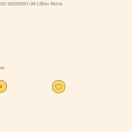
-32/ 00220051-39 LiBen Skirts
is
bar
b