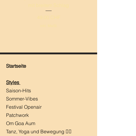
mit breitem Schlag
breitem Schlag ‚Mand
Preis
49,00 CHF
inkl. MwSt.
Startseite
Styles
Saison-Hits
​Sommer-Vibes
Festival Openair
Patchwork
Om Goa Aum
Tanz, Yoga und Bewegung 🧘‍♀️