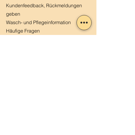
Kundenfeedback, Rückmeldungen
geben
Wasch- und Pflegeinformation
Häufige Fragen
Kontaktiere uns
Kundenstimmen
MERLIN, Q&A
Markt-Kalender
Offene Stellen
Newsletter abonnieren
Sendung verfolgen
Datenschutz
ABG
Impressum