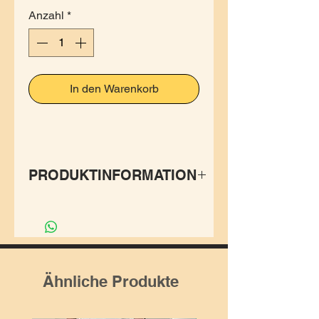
Anzahl
*
In den Warenkorb
PRODUKTINFORMATION
Die Weste "Alf" ist eine ganz
besondere. Sie sieht nicht nur
super stylish aus, sondern
überzeugt auch mit einer
Ähnliche Produkte
abnehmbaren Kapuze, zwei
Aussentaschen und zwei