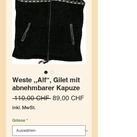
Weste ,,Alf“, Gilet mit
abnehmbarer Kapuze
Standardpreis
Sale-Preis
 110,00 CHF 
89,00 CHF
inkl. MwSt.
Grösse
*