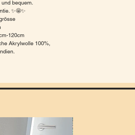
h und bequem.
antie. ✨🤩✨
sgrösse
m
60cm-120cm
che Akrylwolle 100%,
Indien.