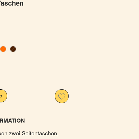
Taschen
is
b
RMATION
en zwei Seitentaschen,