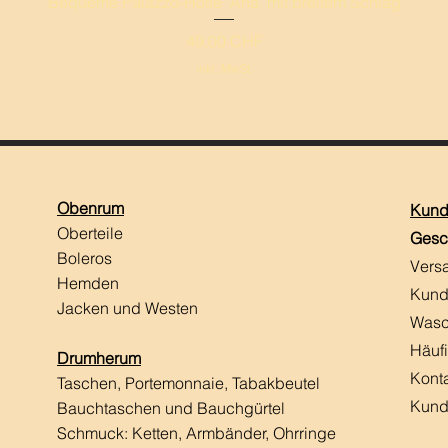
Schnellansicht
Bequeme Palazzo-Hose ‘Ana’ mit breitem Schlag
Preis
49,00 CHF
inkl. MwSt.
Obenrum
Kund
Oberteile
Gesc
Boleros
Vers
Hemden
Kund
Jacken und Westen
Wasc
Häuf
Drumherum
Kont
Taschen, Portemonnaie, Tabakbeutel
Kund
Bauchtaschen und Bauchgürtel
Schmuck: Ketten, Armbänder, Ohrringe