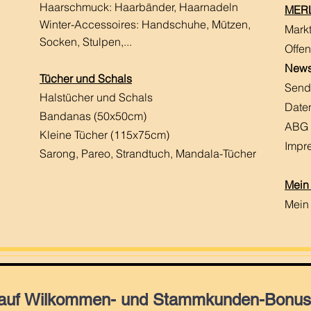
Haarschmuck:
Haarbänder, Haarnadeln
MERL
Winter-Accessoires: Handschuhe, Mützen,
Mark
Socken, Stulpen,...
Offen
News
Tücher und Schals
Send
Halstücher und Schals
Date
Bandanas (50x50cm)
ABG
Kleine Tücher (115x75cm)
Impr
Sarong, Pareo, Strandtuch,
Mandala-Tücher
Mein
Mein
 auf Wilkommen- und Stammkunden-Bonus,