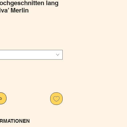
chgeschnitten lang
iva’ Merlin
is
b
RMATIONEN