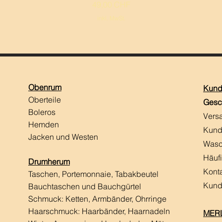
Preis
49,00 CHF
inkl. MwSt.
Obenrum
Kund
Oberteile
Gesc
Boleros
Vers
Hemden
Kund
Jacken und Westen
Wasc
Häuf
Drumherum
Kont
Taschen, Portemonnaie, Tabakbeutel
Kund
Bauchtaschen und Bauchgürtel
Schmuck: Ketten, Armbänder, Ohrringe
Haarschmuck:
Haarbänder, Haarnadeln
MERL