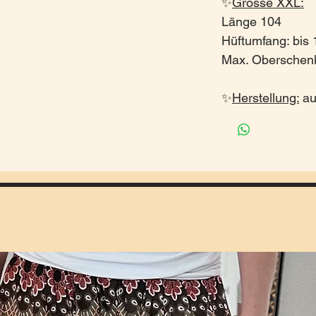
✨
Grösse XXL:
Länge 104
Hüftumfang: bis
Max. Oberschen
✨
Herstellung:
au