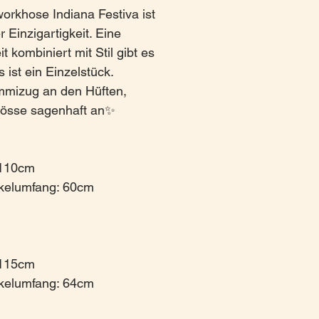
orkhose Indiana Festiva ist
 Einzigartigkeit. Eine
 kombiniert mit Stil gibt es
 ist ein Einzelstück.
izug an den Hüften,
Grösse sagenhaft an✨
 110cm
kelumfang: 60cm
 115cm
kelumfang: 64cm