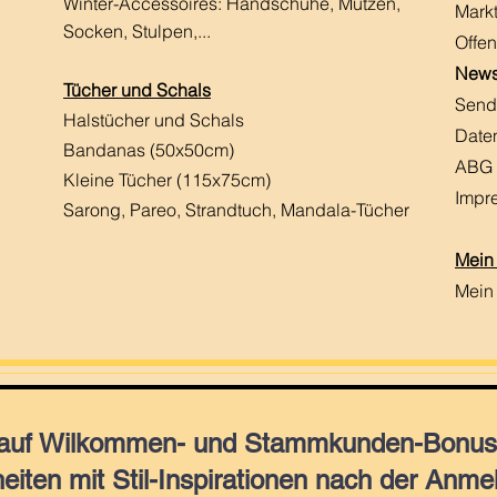
Winter-Accessoires: Handschuhe, Mützen,
Mark
Socken, Stulpen,...
Offen
News
Tücher und Schals
Send
Halstücher und Schals
Date
Bandanas (50x50cm)
ABG
Kleine Tücher (115x75cm)
Impr
Sarong, Pareo, Strandtuch,
Mandala-Tücher
Mein
Mein
 auf Wilkommen- und Stammkunden-Bonus,
eiten mit Stil-Inspirationen nach der Anme