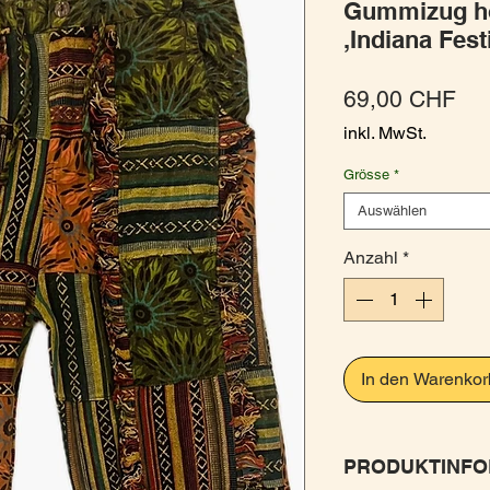
Gummizug ho
,Indiana Fest
Pre
69,00 CHF
inkl. MwSt.
Grösse
*
Auswählen
Anzahl
*
In den Warenkor
PRODUKTINFO