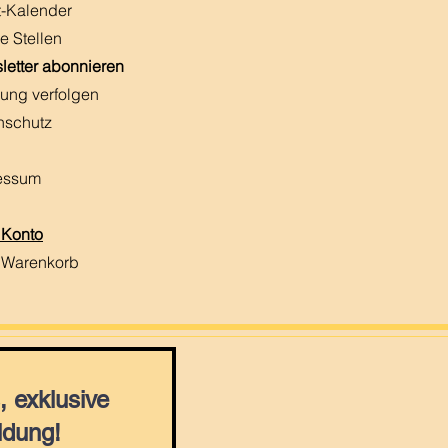
t-Kalender
e Stellen
letter abonnieren
ung verfolgen
nschutz
essum
 Konto
 Warenkorb
 exklusive
ldung!