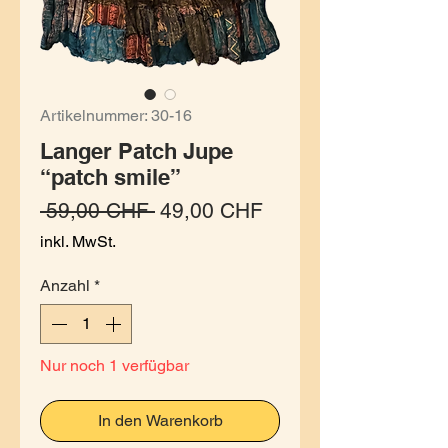
Artikelnummer: 30-16
Langer Patch Jupe
“patch smile”
Standardpreis
Sale-Preis
 59,00 CHF 
49,00 CHF
inkl. MwSt.
Anzahl
*
Nur noch 1 verfügbar
In den Warenkorb