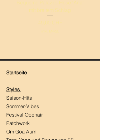
Bequeme Palazzo-Hose ‘Ana’
Leichte Palazzo-Hos
mit breitem Schlag
breitem Schlag ‚Mand
Preis
49,00 CHF
inkl. MwSt.
Startseite
Styles
Saison-Hits
​Sommer-Vibes
Festival Openair
Patchwork
Om Goa Aum
Tanz, Yoga und Bewegung 🧘‍♀️