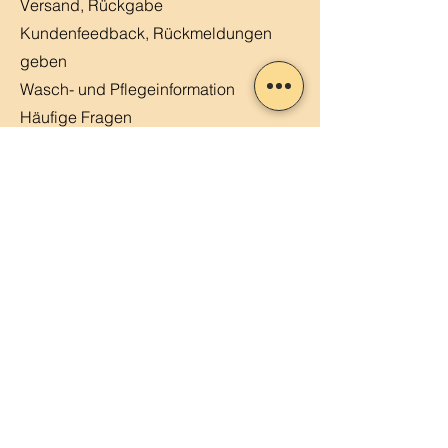
Versand, Rückgabe
Kundenfeedback, Rückmeldungen
geben
Wasch- und Pflegeinformation
Häufige Fragen
Kontaktiere uns
Kundenstimmen
MERLIN, Q&A
Markt-Kalender
Offene Stellen
Newsletter abonnieren
Sendung verfolgen
Datenschutz
ABG
Impressum