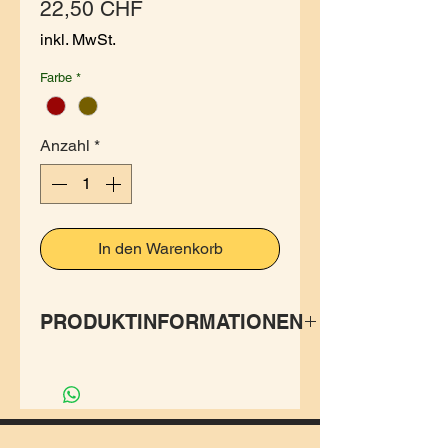
Preis
22,50 CHF
inkl. MwSt.
Farbe
*
Anzahl
*
In den Warenkorb
PRODUKTINFORMATIONEN
Kurzer Jupe mit der
Möglichkeit den Bund
runterzukrämpeln.
Herstellung: mit liebevoller