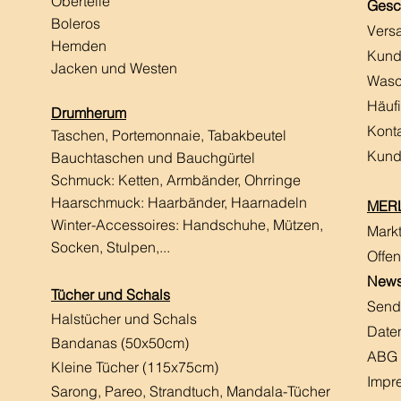
Oberteile
Gesc
Boleros
Vers
Hemden
Kund
Jacken und Westen
Wasc
Häuf
Drumherum
Kont
Taschen, Portemonnaie, Tabakbeutel
Kund
Bauchtaschen und Bauchgürtel
Schmuck: Ketten, Armbänder, Ohrringe
Haarschmuck:
Haarbänder, Haarnadeln
MERL
Winter-Accessoires: Handschuhe, Mützen,
Mark
Socken, Stulpen,...
Offen
News
Tücher und Schals
Send
Halstücher und Schals
Date
Bandanas (50x50cm)
ABG
Kleine Tücher (115x75cm)
Impr
Sarong, Pareo, Strandtuch,
Mandala-Tücher