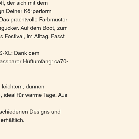
f, der sich mit dem
gn Deiner Körperform
 Das prachtvolle Farbmuster
Hingucker. Auf dem Boot, zum
s Festival, im Alltag. Passt
S-XL: Dank dem
ssbarer Hüftumfang: ca70-
s leichtem, dünnen
 ideal für warme Tage. Aus
rschiedenen Designs und
rhältlich.