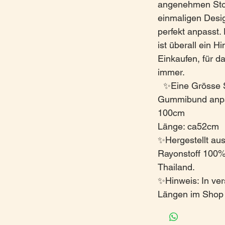
angenehmen Stof
einmaligen Desi
perfekt anpasst.
ist überall ein 
Einkaufen, für da
immer.
✨Eine Grösse 
Gummibund anpa
100cm
Länge: ca52cm
✨Hergestellt au
Rayonstoff 100%,
Thailand.
✨Hinweis: In ve
Längen im Shop e