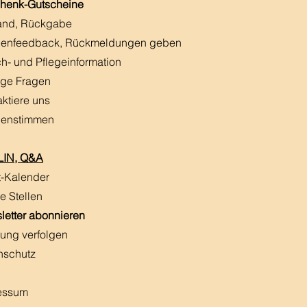
henk-Gutscheine
and, Rückgabe
enfeedback, Rückmeldungen
​ geben
h- und Pflegeinformation
ige Fragen
aktiere uns
enstimmen
IN, Q&A
t-Kalender
e Stellen
letter abonnieren
ung verfolgen
nschutz
essum