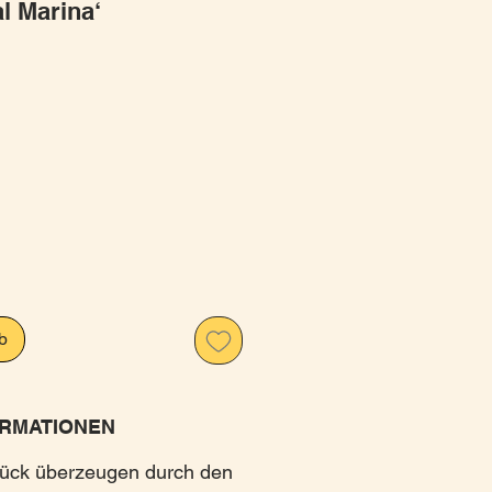
l Marina‘
is
b
RMATIONEN
tück überzeugen durch den