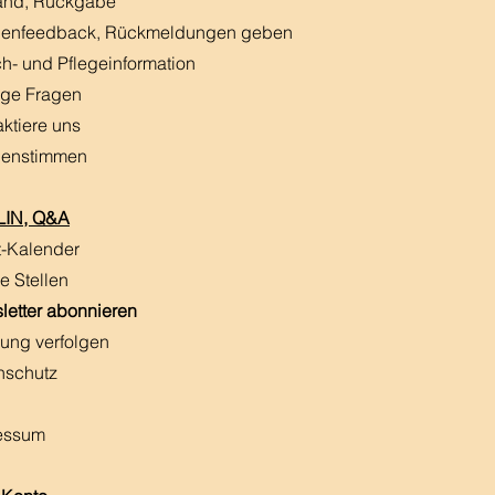
and, Rückgabe
enfeedback, Rückmeldungen
​ geben
h- und Pflegeinformation
ige Fragen
aktiere uns
enstimmen
IN, Q&A
t-Kalender
e Stellen
letter abonnieren
ung verfolgen
nschutz
essum