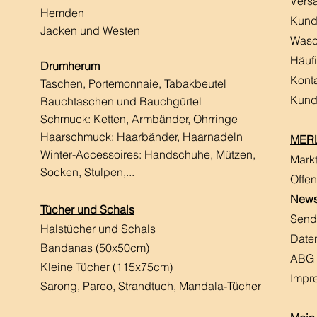
Vers
Hemden
Kund
Jacken und Westen
Wasc
Häuf
Drumherum
Kont
Taschen, Portemonnaie, Tabakbeutel
Kund
Bauchtaschen und Bauchgürtel
Schmuck: Ketten, Armbänder, Ohrringe
Haarschmuck:
Haarbänder, Haarnadeln
MERL
Winter-Accessoires: Handschuhe, Mützen,
Mark
Socken, Stulpen,...
Offen
News
Tücher und Schals
Send
Halstücher und Schals
Date
Bandanas (50x50cm)
ABG
Kleine Tücher (115x75cm)
Impr
Sarong, Pareo, Strandtuch,
Mandala-Tücher