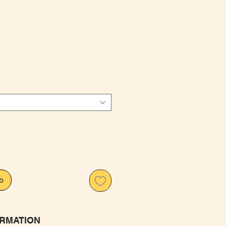
is
b
RMATION