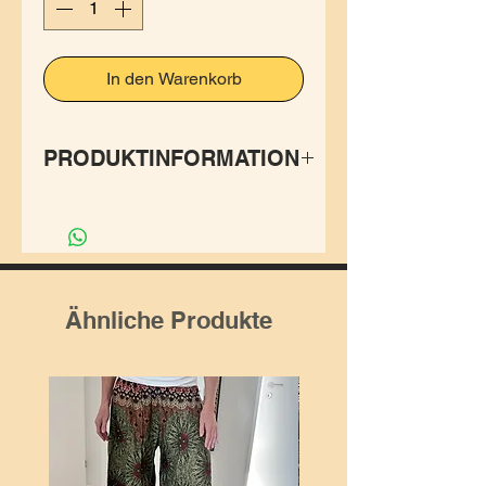
In den Warenkorb
PRODUKTINFORMATION
Hochgeschnittene rote Hose
mit prachtvollem Muster.
Dank dem Gummizug am
Hüftbund individuell
Ähnliche Produkte
anpassbar.
✨100% weicher
hochwertiger, dünner
Rayonstoff.
✨In S/M, L/XL und XXL
erhältlich.