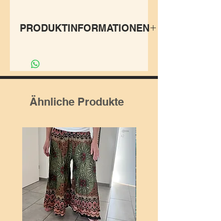
PRODUKTINFORMATIONEN
Merlin T-Shirt in bester
Qualität sorgt für
angenehmen Tragekomfort.
Sieht super aus auf Festivals,
Ähnliche Produkte
zum Tanz oder im Alltag.
Grösse: das Model trägt
Grösse M
Hergestellung: Baumwolle
100%, aus Indonesien.