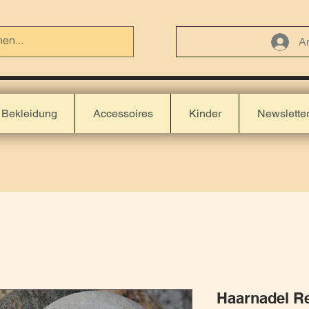
A
Bekleidung
Accessoires
Kinder
Newslette
Haarnadel R