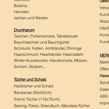
Gesc
Boleros
Vers
Hemden
Kund
Jacken und Westen
Wasc
Häuf
Drumherum
Kont
Taschen, Portemonnaie, Tabakbeutel
Kund
Bauchtaschen und Bauchgürtel
Schmuck: Ketten, Armbänder, Ohrringe
Haarschmuck:
Haarbänder, Haarnadeln
MERL
Winter-Accessoires: Handschuhe, Mützen,
Mark
Socken, Stulpen,...
Offen
News
Tücher und Schals
Send
Halstücher und Schals
Date
Bandanas (50x50cm)
ABG
Kleine Tücher (115x75cm)
Impr
Sarong, Pareo, Strandtuch,
Mandala-Tücher