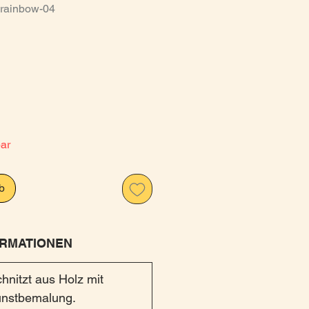
-rainbow-04
is
bar
b
RMATIONEN
hnitzt aus Holz mit
Kunstbemalung.