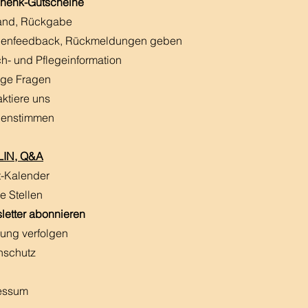
henk-Gutscheine
and, Rückgabe
enfeedback, Rückmeldungen
​ geben
h- und Pflegeinformation
ige Fragen
aktiere uns
enstimmen
IN, Q&A
t-Kalender
e Stellen
letter abonnieren
ung verfolgen
nschutz
essum