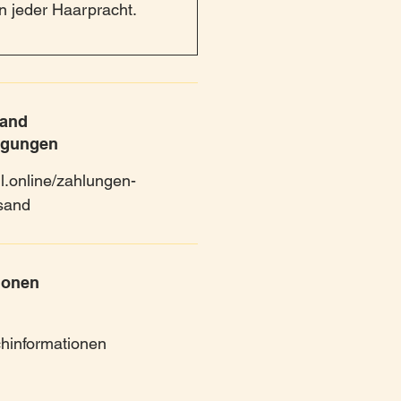
n jeder Haarpracht.
sand
ngungen
l.online/zahlungen-
sand
ionen
schinformationen