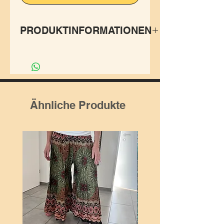
PRODUKTINFORMATIONEN
Die elastische, bequeme,
hautenge Leggings macht
Yoga, Tanz, Bewegung, Tai
Chi, Training, Fitness, Party,
Ähnliche Produkte
Ferien und den Alltag
besonders angenehm.
95%Rayon, 5%Spandex.
Rayon ist atmungsaktiv und
dafurch ein beliebter Stoff für
Fitness. Spandex gibt die
optimale Elastizität.
Da jede Leggings liebevoll
von Hand verarbeitet und