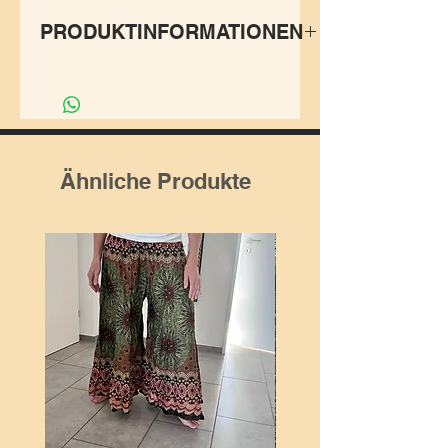
PRODUKTINFORMATIONEN
Handgeschnitze und
handbemalte Kette aus Holz
und Kokosnuss.
Kettenlänge ist ca. 88cm.
Ähnliche Produkte
Die Kreise sind ca. 4-5cm, die
Perlen jeweils 1cm gross.
Handmade in Indonesien.