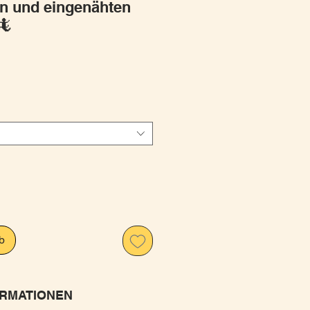
n und eingenähten
🦎
is
b
RMATIONEN