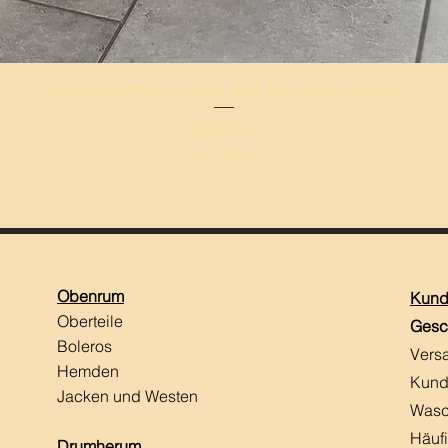
Schnellansicht
Bequeme Palazzo-Hose ‘Ana’ mit breitem Schlag
Preis
49,00 CHF
inkl. MwSt.
Obenrum
Kund
Oberteile
Gesc
Boleros
Vers
Hemden
Kund
Jacken und Westen
Wasc
Häuf
Drumherum