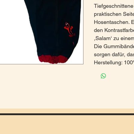
Tiefgeschnitten
praktischen Sei
Hosentaschen. E
den Kontrastfar
,Salam‘ zu eine
Die Gummibände
sorgen dafür, das
Herstellung: 10