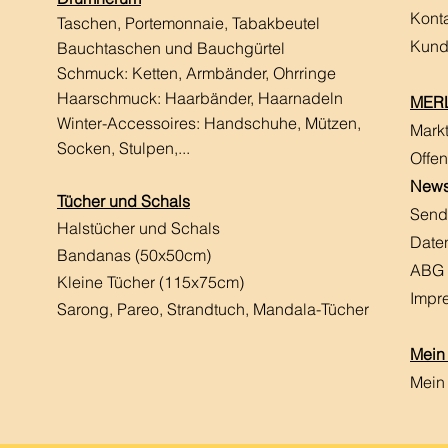
Kont
Taschen, Portemonnaie, Tabakbeutel
Kund
Bauchtaschen und Bauchgürtel
Schmuck: Ketten, Armbänder, Ohrringe
Haarschmuck:
Haarbänder, Haarnadeln
MERL
Winter-Accessoires: Handschuhe, Mützen,
Mark
Socken, Stulpen,...
Offen
News
Tücher und Schals
Send
Halstücher und Schals
Date
Bandanas (50x50cm)
ABG
Kleine Tücher (115x75cm)
Impr
Sarong, Pareo, Strandtuch,
Mandala-Tücher
Mein
Mein