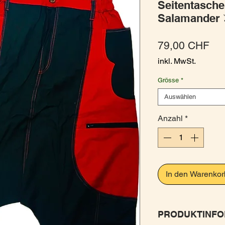
Seitentasche
Salamander 
Pre
79,00 CHF
inkl. MwSt.
Grösse
*
Auswählen
Anzahl
*
In den Warenkor
PRODUKTINFO