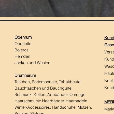
Obenrum
Kund
Oberteile
Gesc
Boleros
Vers
Hemden
Kund
Jacken und Westen
Wasc
Häuf
Drumherum
Kont
Taschen, Portemonnaie, Tabakbeutel
Kund
Bauchtaschen und Bauchgürtel
Schmuck: Ketten, Armbänder, Ohrringe
Haarschmuck:
Haarbänder, Haarnadeln
MERL
Winter-Accessoires: Handschuhe, Mützen,
Mark
Socken, Stulpen,...