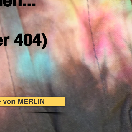
en...
er 404)
te von MERLIN