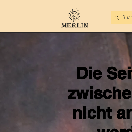
Die Se
zwische
nicht a