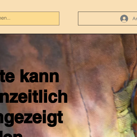
A
ite kann
nzeitlich
ngezeigt