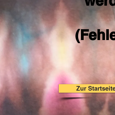
werd
(Fehl
Zur Startsei