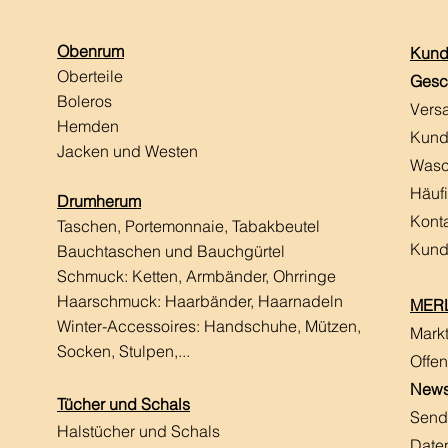
Obenrum
Kund
Oberteile
Gesc
Boleros
Vers
Hemden
Kund
Jacken und Westen
Wasc
Häuf
Drumherum
Kont
Taschen, Portemonnaie, Tabakbeutel
Kund
Bauchtaschen und Bauchgürtel
Schmuck: Ketten, Armbänder, Ohrringe
Haarschmuck:
Haarbänder, Haarnadeln
MERL
Winter-Accessoires: Handschuhe, Mützen,
Mark
Socken, Stulpen,...
Offen
News
Tücher und Schals
Send
Halstücher und Schals
Date