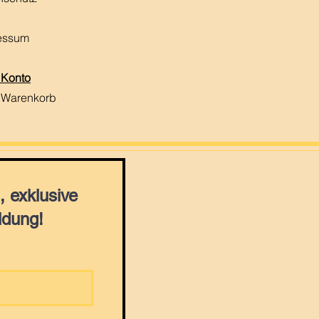
essum
 Konto
 Warenkorb
 exklusive
ldung!