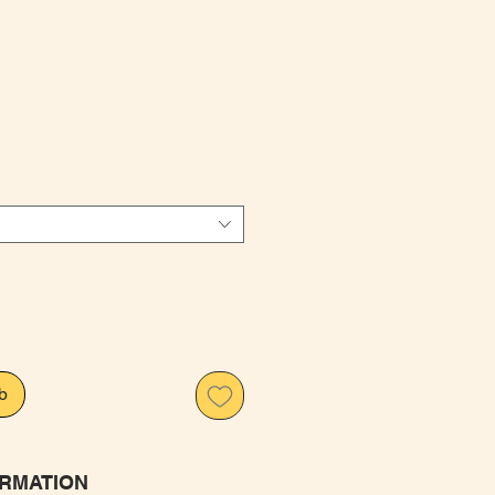
is
b
RMATION