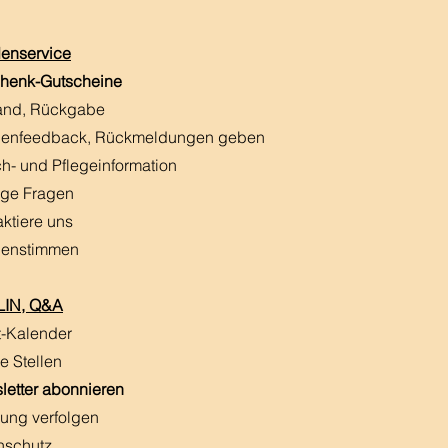
enservice
henk-Gutscheine
and, Rückgabe
enfeedback, Rückmeldungen
​ geben
h- und Pflegeinformation
ige Fragen
aktiere uns
enstimmen
IN, Q&A
t-Kalender
e Stellen
letter abonnieren
ung verfolgen
nschutz