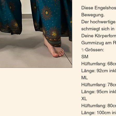
Diese Engelshose
Bewegung.
Der hochwertige
schmiegt sich in
Deine Körperfor
Gummizug am Rüc
✨Grössen:
SM
Hüftumfang: 68
Länge: 92cm ink
ML
Hüftumfang: 78
Länge: 95cm ink
XL
Hüftumfang: 80
Länge: 100cm in