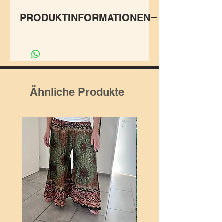
PRODUKTINFORMATIONEN
Hose ,Lotus’ mit schönen
Print-Mustern. Die
Seitentaschen und der
optimale Schnitt machen sie
Ähnliche Produkte
zu einem ganz besonderen
Stück, welches nicht fehlen
darf in Deiner Ankleide.
✨Grösse:
Universalgrösse S-XL. Dank
der Kordel und
Gummibändern an Hüfte und
Fussknöchel individuell
anpassbar für den perfekten
Sitz.