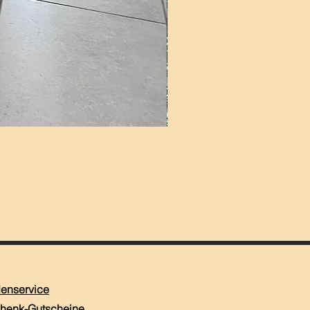
enservice
henk-Gutscheine