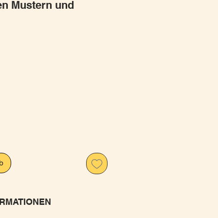
en Mustern und
is
b
RMATIONEN