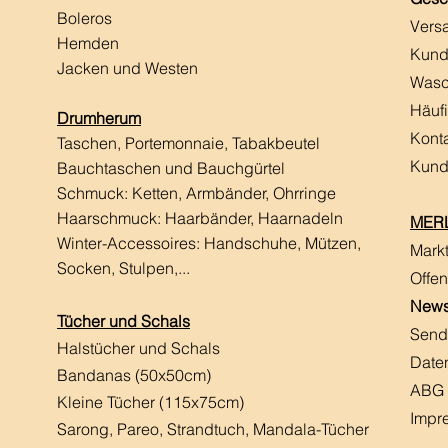
Boleros
Vers
Hemden
Kund
Jacken und Westen
Wasc
Häuf
Drumherum
Kont
Taschen, Portemonnaie, Tabakbeutel
Kund
Bauchtaschen und Bauchgürtel
Schmuck: Ketten, Armbänder, Ohrringe
Haarschmuck:
Haarbänder, Haarnadeln
MERL
Winter-Accessoires: Handschuhe, Mützen,
Mark
Socken, Stulpen,...
Offen
News
Tücher und Schals
Send
Halstücher und Schals
Date
Bandanas (50x50cm)
ABG
Kleine Tücher (115x75cm)
Impr
Sarong, Pareo, Strandtuch,
Mandala-Tücher