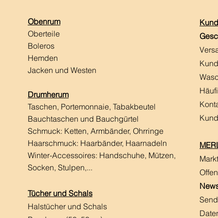
Obenrum
Kund
Oberteile
Gesc
Boleros
Vers
Hemden
Kund
Jacken und Westen
Wasc
Häuf
Drumherum
Kont
Taschen, Portemonnaie, Tabakbeutel
Kund
Bauchtaschen und Bauchgürtel
Schmuck: Ketten, Armbänder, Ohrringe
Haarschmuck:
Haarbänder, Haarnadeln
MERL
Winter-Accessoires: Handschuhe, Mützen,
Mark
Socken, Stulpen,...
Offen
News
Tücher und Schals
Send
Halstücher und Schals
Date