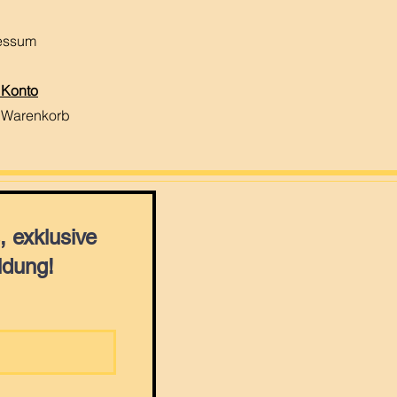
essum
 Konto
 Warenkorb
 exklusive
ldung!