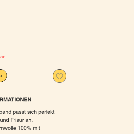
is
bar
b
RMATIONEN
and passt sich perfekt
und Frisur an.
umwolle 100% mit