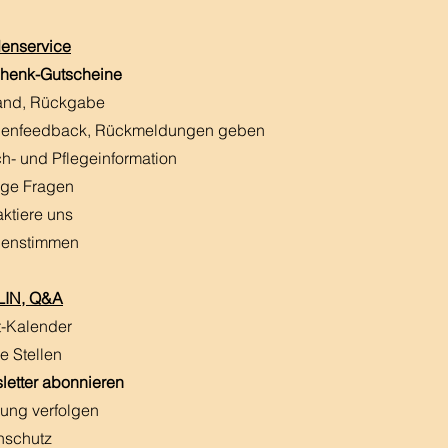
enservice
henk-Gutscheine
and, Rückgabe
enfeedback, Rückmeldungen
​ geben
h- und Pflegeinformation
ige Fragen
aktiere uns
enstimmen
IN, Q&A
t-Kalender
e Stellen
letter abonnieren
ung verfolgen
nschutz