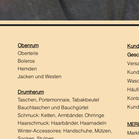
Obenrum
Kund
Oberteile
Gesc
Boleros
Vers
Hemden
Kund
Jacken und Westen
Wasc
Häuf
Drumherum
Kont
Taschen, Portemonnaie, Tabakbeutel
Kund
Bauchtaschen und Bauchgürtel
Schmuck: Ketten, Armbänder, Ohrringe
Haarschmuck:
Haarbänder, Haarnadeln
MERL
Winter-Accessoires: Handschuhe, Mützen,
Mark
Socken, Stulpen,...