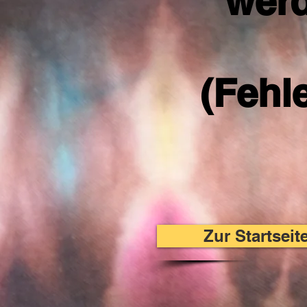
werd
(Fehl
Zur Startsei