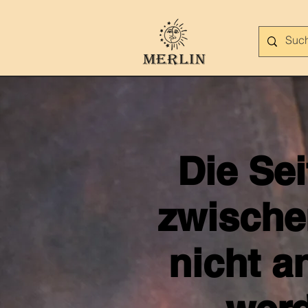
Die Se
zwische
nicht a