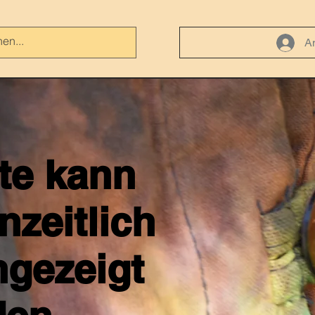
A
ite kann
nzeitlich
ngezeigt