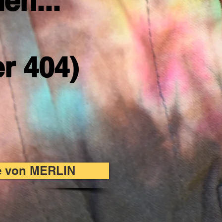
en...
er 404)
te von MERLIN