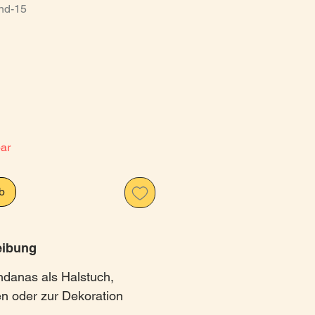
nd-15
s
bar
b
eibung
ndanas als Halstuch,
n oder zur Dekoration