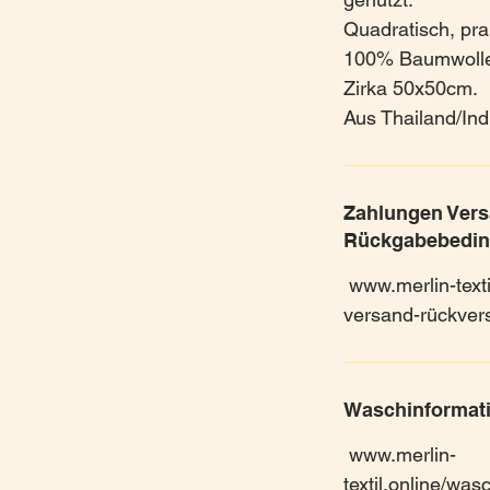
Quadratisch, prak
100% Baumwoll
Zirka 50x50cm.
Aus Thailand/Ind
Zahlungen Ver
Rückgabebedi
www.merlin-texti
versand-rückver
Waschinformat
www.merlin-
textil.online/wa