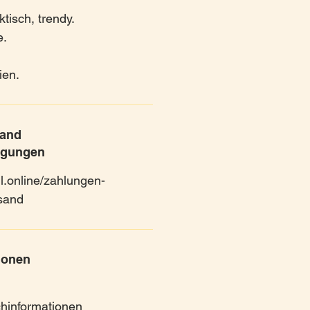
tisch, trendy.
e.
ien.
sand
ngungen
l.online/zahlungen-
sand
ionen
schinformationen