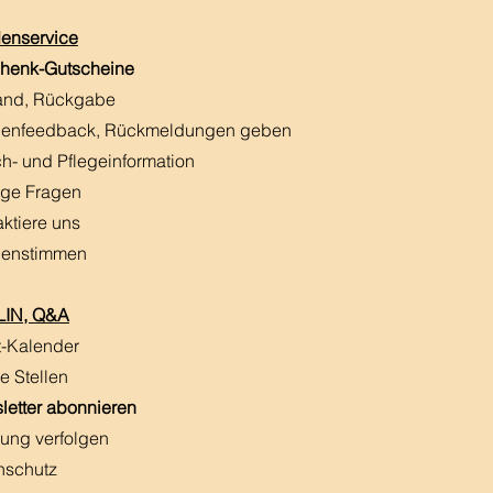
enservice
henk-Gutscheine
and, Rückgabe
enfeedback, Rückmeldungen
​ geben
h- und Pflegeinformation
ige Fragen
aktiere uns
enstimmen
IN, Q&A
t-Kalender
e Stellen
letter abonnieren
ung verfolgen
nschutz