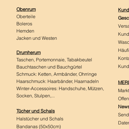
Obenrum
Kund
Oberteile
Gesc
Boleros
Vers
Hemden
Kund
Jacken und Westen
Wasc
Häuf
Drumherum
Kont
Taschen, Portemonnaie, Tabakbeutel
Kund
Bauchtaschen und Bauchgürtel
Schmuck: Ketten, Armbänder, Ohrringe
Haarschmuck:
Haarbänder, Haarnadeln
MERL
Winter-Accessoires: Handschuhe, Mützen,
Mark
Socken, Stulpen,...
Offen
News
Tücher und Schals
Send
Halstücher und Schals
Date
Bandanas (50x50cm)