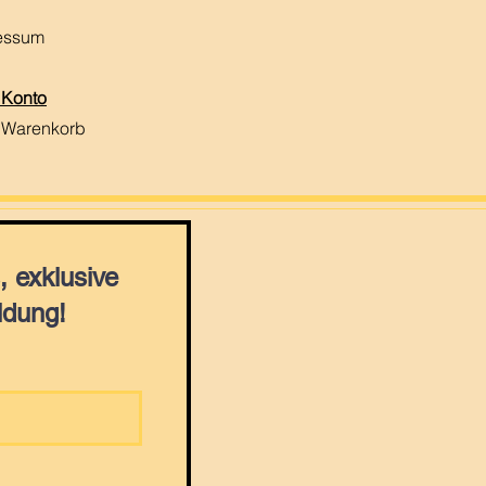
essum
 Konto
 Warenkorb
 exklusive
ldung!