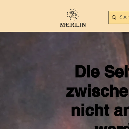
Die Se
zwische
nicht a