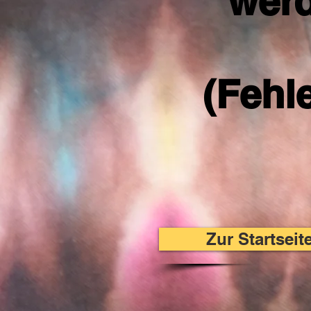
werd
(Fehl
Zur Startsei