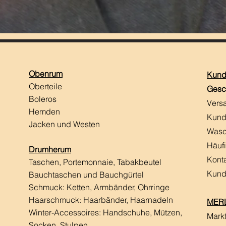
Obenrum
Kund
Oberteile
Gesc
Boleros
Vers
Hemden
Kund
Jacken und Westen
Wasc
Häuf
Drumherum
Kont
Taschen, Portemonnaie, Tabakbeutel
Kund
Bauchtaschen und Bauchgürtel
Schmuck: Ketten, Armbänder, Ohrringe
Haarschmuck:
Haarbänder, Haarnadeln
MERL
Winter-Accessoires: Handschuhe, Mützen,
Mark
Socken, Stulpen,...