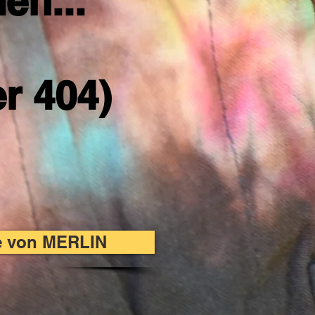
en...
er 404)
te von MERLIN