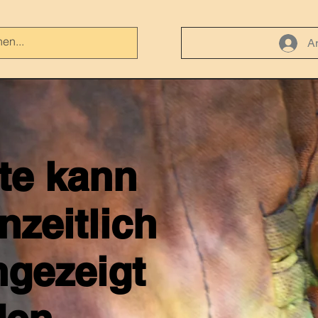
A
ite kann
nzeitlich
ngezeigt