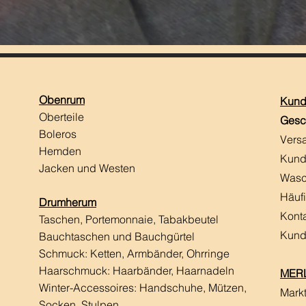
Obenrum
Kund
Oberteile
Gesc
Boleros
Vers
Hemden
Kund
Jacken und Westen
Wasc
Häuf
Drumherum
Kont
Taschen, Portemonnaie, Tabakbeutel
Kund
Bauchtaschen und Bauchgürtel
Schmuck: Ketten, Armbänder, Ohrringe
Haarschmuck:
Haarbänder, Haarnadeln
MERL
Winter-Accessoires: Handschuhe, Mützen,
Mark
Socken, Stulpen,...