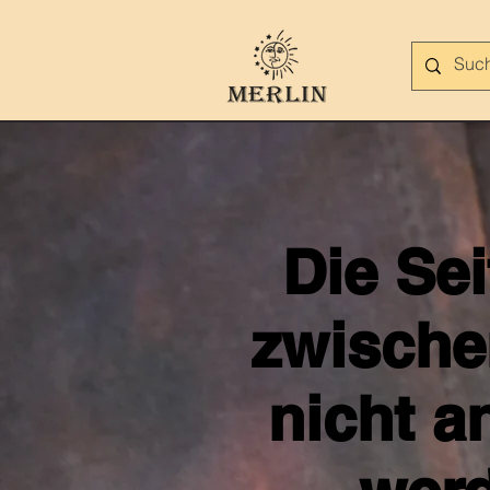
Die Se
zwische
nicht a