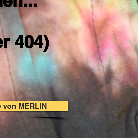
en...
er 404)
te von MERLIN