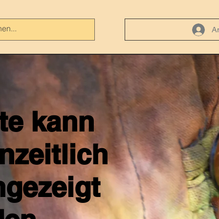
A
ite kann
nzeitlich
ngezeigt