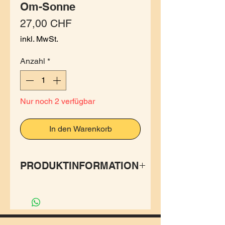
Om-Sonne
Preis
27,00 CHF
inkl. MwSt.
Anzahl
*
Nur noch 2 verfügbar
In den Warenkorb
PRODUKTINFORMATION
Halstuch mit Om-Sünneli
schmeichelt den Hals und gibt
schön warm.