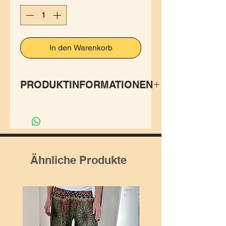
In den Warenkorb
PRODUKTINFORMATIONEN
Ob Yoga, Tanz, Training oder
ein entspannter Tag – diese
hautenge Leggings schenkt
Dir maximalen Komfort und
Ähnliche Produkte
Bewegungsfreiheit. Der
weiche, atmungsaktive
Rayon-Stoff sorgt für ein
angenehmes Tragegefühl,
während Spandex Elastizität