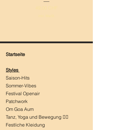
Preis
49,00 CHF
inkl. MwSt.
Startseite
Styles
Saison-Hits
​Sommer-Vibes
Festival Openair
Patchwork
Om Goa Aum
Tanz, Yoga und Bewegung 🧘‍♀️
Festliche Kleidung