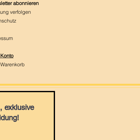
letter abonnieren
ung verfolgen
nschutz
essum
 Konto
 Warenkorb
 exklusive
ldung!