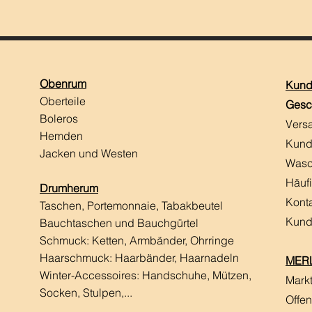
Obenrum
Kund
Oberteile
Gesc
Boleros
Vers
Hemden
Kund
Jacken und Westen
Wasc
Häuf
Drumherum
Kont
Taschen, Portemonnaie, Tabakbeutel
Kund
Bauchtaschen und Bauchgürtel
Schmuck: Ketten, Armbänder, Ohrringe
Haarschmuck:
Haarbänder, Haarnadeln
MERL
Winter-Accessoires: Handschuhe, Mützen,
Mark
Socken, Stulpen,...
Offen