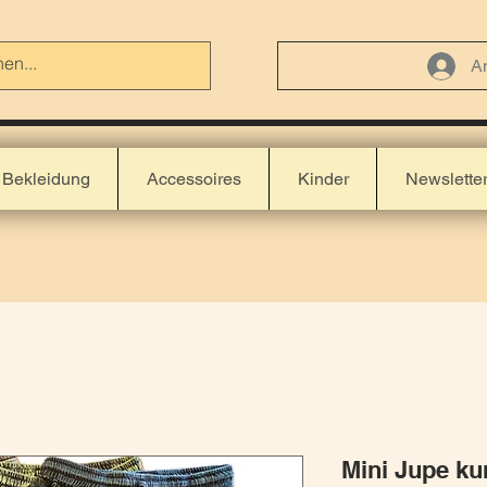
A
Bekleidung
Accessoires
Kinder
Newslette
Mini Jupe ku