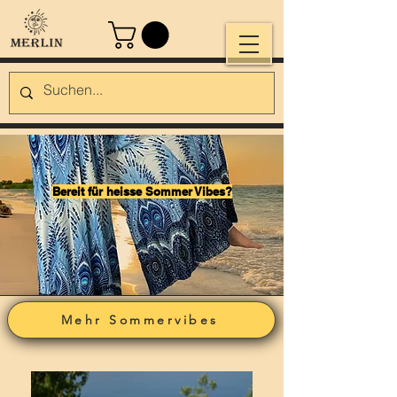
Bereit für heisse Sommer Vibes?
Mehr Sommervibes