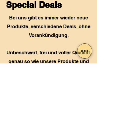
Special Deals
Bei uns gibt es immer wieder neue
Produkte, verschiedene Deals, ohne
Vorankündigung.
Unbeschwert, frei und voller Qualität,
genau so wie unsere Produkte und
Services es sind.
Gerade deshalb lohnt es sich immer
wieder reinzuschauen.
Startseite