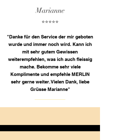
Marianne
⭐️⭐️⭐️⭐️⭐️
"Danke für den Service der mir geboten
wurde und immer noch wird. Kann ich
mit sehr gutem Gewissen
weiterempfehlen, was ich auch fleissig
mache. Bekomme sehr viele
Komplimente und empfehle MERLIN
sehr gerne weiter. Vielen Dank, liebe
Grüsse Marianne"