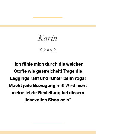
Karin
⭐️⭐️⭐️⭐️⭐️
"Ich fühle mich durch die weichen
Stoffe wie gestreichelt! Trage die
Leggings rauf und runter beim Yoga!
Macht jede Bewegung mit! Wird nicht
meine letzte Bestellung bei diesem
liebevollen Shop sein"