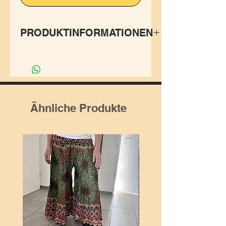
PRODUKTINFORMATIONEN
Tolles Top, welches mit den
Bändeln individuell getragen
werden kann, so dass es
richtig bequem ist und
Ähnliche Produkte
gleichzeitig top ausschaut.
Der Gummizug am Rücken
sorgt für eine anliegende
Position bei der Oberweite.
✨Grösse S-L passt sich
hervorragend an.
✨Herstellung: ultra bequem
aus 100% Rayon in Thailand.