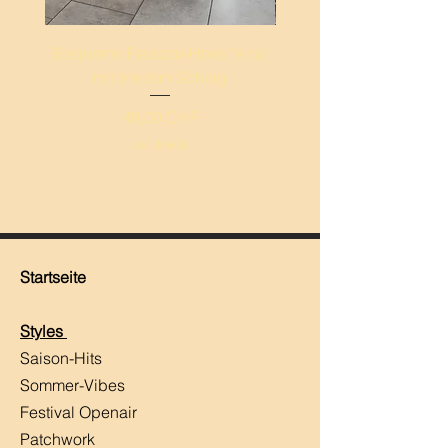
Bequeme Palazzo-Hose ‘Ana’
Leichte Palazzo-Hos
mit breitem Schlag
breitem Schlag ‚Mand
Preis
49,00 CHF
inkl. MwSt.
Startseite
Styles
Saison-Hits
​Sommer-Vibes
Festival Openair
Patchwork