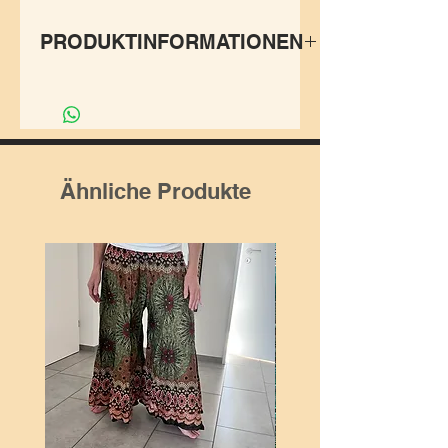
PRODUKTINFORMATIONEN
Gestrickte Stirnbänder
schauen, dass Deine Ohren
warm bleiben und Du auch
noch gut dabei aussiehst.
Ähnliche Produkte
Herstellung: aus Baumwolle
100%, aus Nepal.