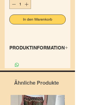
In den Warenkorb
PRODUKTINFORMATION
Warme 100% Baumwolljacke,
gefüttert mit einem weichem
Baumwoll-Fleece. Dadurch
sind die Jacken besonders
Ähnliche Produkte
warm. Mit Kaputze, zwei
Aussentaschen und einer
Innentasche.
Grösse: Auf dem Foto wird die