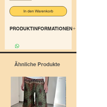
In den Warenkorb
PRODUKTINFORMATIONEN
Kurzes Kleid, welcher sich
perfekt der Körperform
anpasst. Der Schnitt ist sehr
vorteilhaft und macht richtig
Ähnliche Produkte
Spaß zu tragen.
Der Gummizug an Träger und
um Taille sorgt für die perfekte
Passform.
✨Hergestellt aus leichtem
ultra angenehmen Rayonstoff
in Thailand.