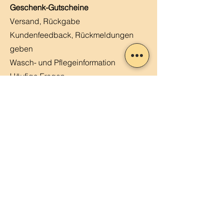
Geschenk-Gutscheine
Versand, Rückgabe
Kundenfeedback, Rückmeldungen
geben
Wasch- und Pflegeinformation
Häufige Fragen
Kontaktiere uns
Kundenstimmen
MERLIN, Q&A
Markt-Kalender
Offene Stellen
Newsletter abonnieren
Sendung verfolgen
Datenschutz
ABG