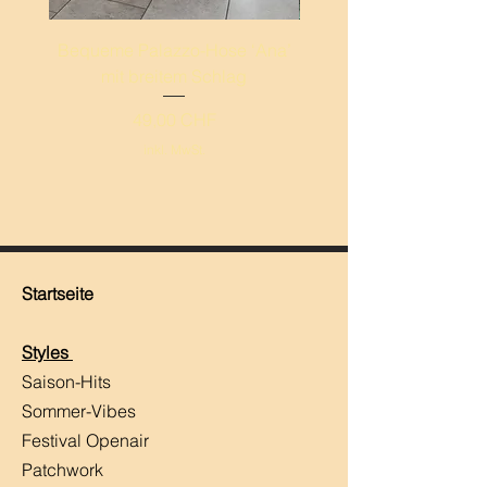
Bequeme Palazzo-Hose ‘Ana’
Leichte Palazzo-Hos
mit breitem Schlag
breitem Schlag ‚Mand
Preis
49,00 CHF
inkl. MwSt.
Startseite
Styles
Saison-Hits
​Sommer-Vibes
Festival Openair
Patchwork