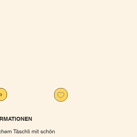
is
b
RMATIONEN
chem Täschli mit schön