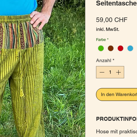
Seitentasche
Pre
59,00 CHF
inkl. MwSt.
Farbe
*
Anzahl
*
In den Warenkor
PRODUKTINFO
Hose mit praktis