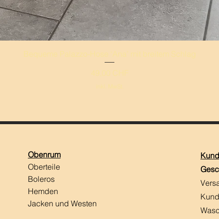
Schnellansicht
Bequeme Palazzo-Hose ‘Ana’ mit breitem Schlag
Preis
49,00 CHF
inkl. MwSt.
Obenrum
Kund
Oberteile
Gesc
Boleros
Vers
Hemden
Kund
Jacken und Westen
Wasc