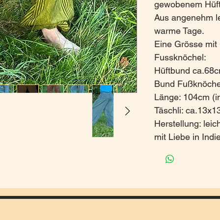
gewobenem Hüft
Aus angenehm le
warme Tage.
Eine Grösse mit
Fussknöchel:
Hüftbund ca.68
Bund Fußknöche
Länge: 104cm (i
Täschli: ca.13x
Herstellung: lei
mit Liebe in Indi