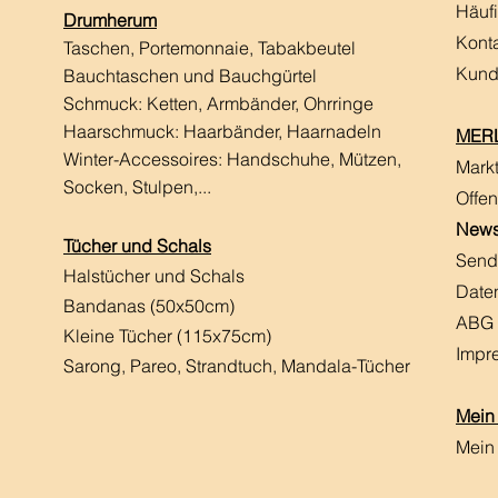
Häuf
Drumherum
Kont
Taschen, Portemonnaie, Tabakbeutel
Kund
Bauchtaschen und Bauchgürtel
Schmuck: Ketten, Armbänder, Ohrringe
Haarschmuck:
Haarbänder, Haarnadeln
MERL
Winter-Accessoires: Handschuhe, Mützen,
Mark
Socken, Stulpen,...
Offen
News
Tücher und Schals
Send
Halstücher und Schals
Date
Bandanas (50x50cm)
ABG
Kleine Tücher (115x75cm)
Impr
Sarong, Pareo, Strandtuch,
Mandala-Tücher
Mein
Mein