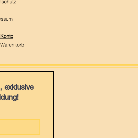
nschutz
essum
 Konto
 Warenkorb
 exklusive
ldung!