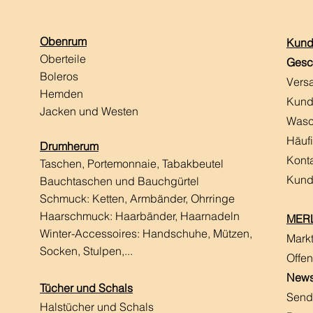
Obenrum
Kund
Oberteile
Gesc
Boleros
Vers
Hemden
Kund
Jacken und Westen
Wasc
Häuf
Drumherum
Kont
Taschen, Portemonnaie, Tabakbeutel
Kund
Bauchtaschen und Bauchgürtel
Schmuck: Ketten, Armbänder, Ohrringe
Haarschmuck:
Haarbänder, Haarnadeln
MERL
Winter-Accessoires: Handschuhe, Mützen,
Mark
Socken, Stulpen,...
Offen
News
Tücher und Schals
Send
Halstücher und Schals