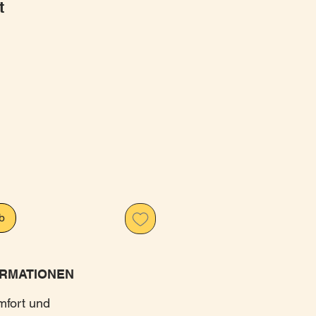
t
is
b
RMATIONEN
mfort und