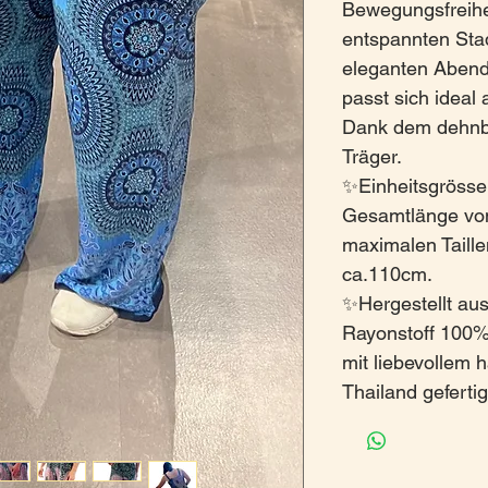
Bewegungsfreihei
entspannten St
eleganten Abend
passt sich ideal
Dank dem dehn
Träger.
✨Einheitsgrösse:
Gesamtlänge vo
maximalen Taill
ca.110cm.
✨Hergestellt aus
Rayonstoff 100%.
mit liebevollem 
Thailand gefertig