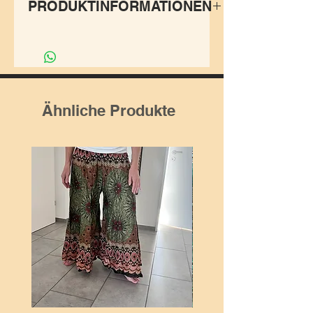
PRODUKTINFORMATIONEN
Die geometrischen Formen
des Prints der Hose
,Universe‘ macht ihrem
Namen alle Ehre. Die
Ähnliche Produkte
praktischen Hosen-und
Seitentaschen machen damit
jeden Festivalbesuch perfekt.
Stylish und bequem.
Grösse:
Passt sich perfekt der
Körperform an Dank dem
Gummibund und Kordel.
LXL:
Länge: 63cm