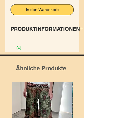
In den Warenkorb
PRODUKTINFORMATIONEN
Überzeugend mit einem
Design, welches mit seinen
geometrischen Formen den
Namen ,Universe‘ trägt.
Ähnliche Produkte
Praktische Hosen- und
Seitentaschen sorgen für viel
Stauraum.
Mit dieser Hose bist Du der
Hit im Universum.
Grösse: anpassbar an Deine
Körperform mit den