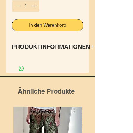
In den Warenkorb
PRODUKTINFORMATIONEN
Diese Engelshose fällt
besonders schön in
Bewegung, so wie es die
Engel auf der Erde lieben.🥰
Ähnliche Produkte
Der hochwertige, dünne,
weiche Rayonstoff schmiegt
sich in diesem Design perfekt
an Deine Körperform. Dank
dem Gummizug am Rücken
passt sie jederzeit.